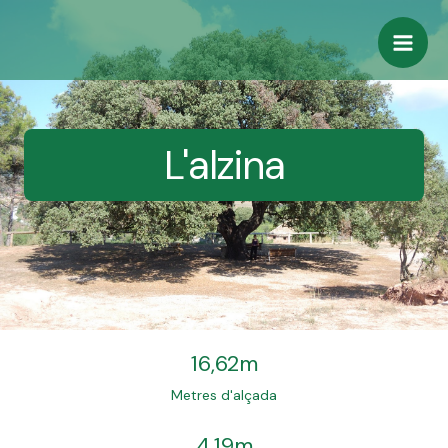
Ir
Mai
al
Men
contenido
L'alzina
16,62m
Metres d'alçada
4,19m